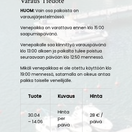
Varaus Tiedote
HUOM:
Vain osa paikoista on
varausjärjestelmässä.
Venepaikka on varattava ennen klo 15:00
saapumispäivänä.
Venepaikalle saa kiinnittyä varauspäivänä
klo 13:00 alkaen ja paikalta tulee poistua
seuraavaan päivään klo 12:50 mennessä.
Mikäli venepaikkaa ei ole otettu käyttöön klo
19:00 mennessä, satamalla on oikeus antaa
paikka toiselle veneilijälle.
Tuote
Kuvaus
Hinta
Hinta
30.04
28 € /
per
– 14.06
päivä
päivä