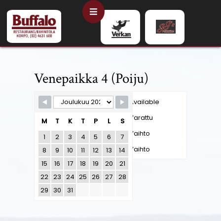
Skip
Open
to
content
Button
Venepaikka 4 (Poiju)
Skip Booking Form
Available
Varattu
M
T
K
T
P
L
S
Vaihto
1
2
3
4
5
6
7
Vaihto
8
9
10
11
12
13
14
15
16
17
18
19
20
21
22
23
24
25
26
27
28
29
30
31