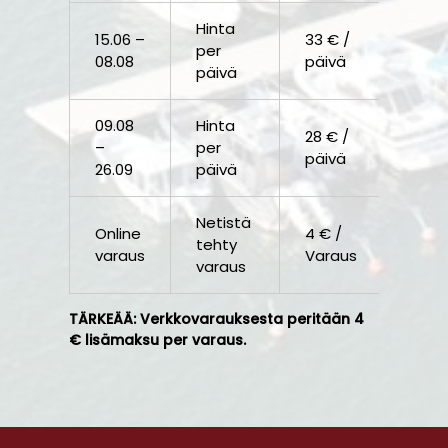
Hinta
15.06 –
33 € /
per
08.08
päivä
päivä
09.08
Hinta
28 € /
–
per
päivä
26.09
päivä
Netistä
Online
4 € /
tehty
varaus
Varaus
varaus
TÄRKEÄÄ: Verkkovarauksesta peritään 4
€ lisämaksu per varaus.