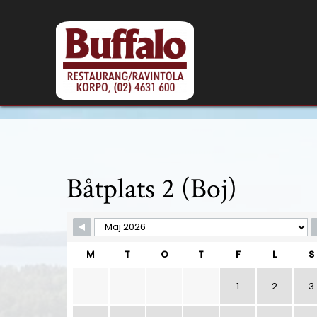
Skip
to
content
Båtplats 2 (Boj)
Skip Booking Form
M
T
O
T
F
L
S
1
2
3