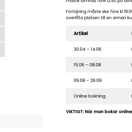
måste lämnas före 12:50 på av
Förtöjning måste ske före kl 1
överlåta platsen till en annan k
Artikel
4
30.04 – 14.06
15.06 – 08.08
09.08 – 26.09
Online bokning
VIKTIGT: När man bokar online,