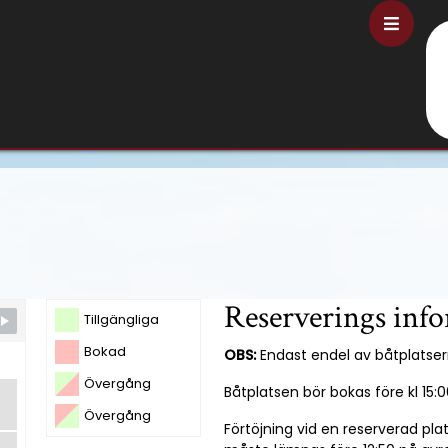
O
Bu
Reserverings inf
Tillgängliga
Bokad
OBS:
Endast endel av båtplatser
Övergång
Båtplatsen bör bokas före kl 15
Övergång
Förtöjning vid en reserverad pla