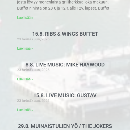
josta löytyy monenlaista grilliherkkua joka makuun.
Buffetin hinta on 28 € ja 12 € alle 12v. lapset. Buffet
Lue lisää »
15.8. RIBS & WINGS BUFFET
23 heinäkuun, 2026
Lue lisää »
8.8. LIVE MUSIC: MIKE HAYWOOD
23 heinäkuun, 2026
Lue lisää »
15.8. LIVE MUSIC: GUSTAV
23 heinäkuun, 2026
Lue lisää »
29.8. MUINAISTULIEN YÖ / THE JOKERS