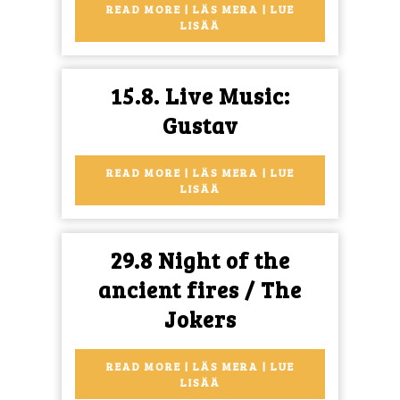
music:
READ MORE | LÄS MERA | LUE
READ
LISÄÄ
Mike
MORE
|
Haywood
LÄS
15.8. Live Music:
MERA
|
15.8.
Gustav
LUE
LISÄÄ
Live
Music:
READ MORE | LÄS MERA | LUE
READ
LISÄÄ
Gustav
MORE
|
LÄS
29.8 Night of the
MERA
|
ancient fires / The
LUE
LISÄÄ
29.8
Jokers
Night
of
READ MORE | LÄS MERA | LUE
READ
LISÄÄ
the
MORE