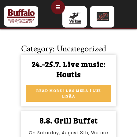
Skip
Open
to
content
Button
Category:
Uncategorized
24.-25.7. Live music:
24.-25.7.
Hautis
Live
music:
READ MORE | LÄS MERA | LUE
READ
LISÄÄ
Hautis
MORE
|
LÄS
8.8.
8.8. Grill Buffet
MERA
|
Grill
LUE
On Saturday, August 8th, We are
LISÄÄ