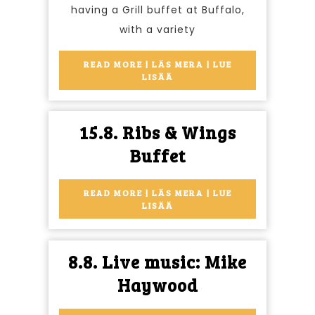
Buffet
having a Grill buffet at Buffalo,
with a variety
READ MORE | LÄS MERA | LUE
READ
LISÄÄ
MORE
|
LÄS
15.8. Ribs & Wings
MERA
|
15.8.
Buffet
LUE
LISÄÄ
Ribs
&
READ MORE | LÄS MERA | LUE
READ
LISÄÄ
Wings
MORE
|
Buffet
LÄS
8.8. Live music: Mike
MERA
|
8.8.
Haywood
LUE
LISÄÄ
Live